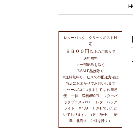
H
レターパック、クリックポスト対
応
８８００円
以上のご購入で
送料無料
※一部離島を除く
※SALE品は除く
※送料無料サービスでの配送方法は
当店におまかせでお願いします
※セール品につきましては 佐川急
便 一律 送料650円 レターパ
ックプラス￥600 レターパック
ライト ￥430 とさせていただ
いております。 （佐川急便 離
島、北海道、沖縄を除く）