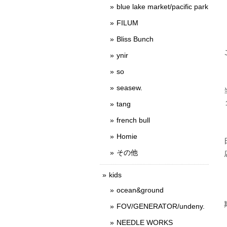
blue lake market/pacific park
FILUM
Bliss Bunch
ynir
so
seasew.
tang
french bull
Homie
その他
kids
ocean&ground
FOV/GENERATOR/undeny.
NEEDLE WORKS