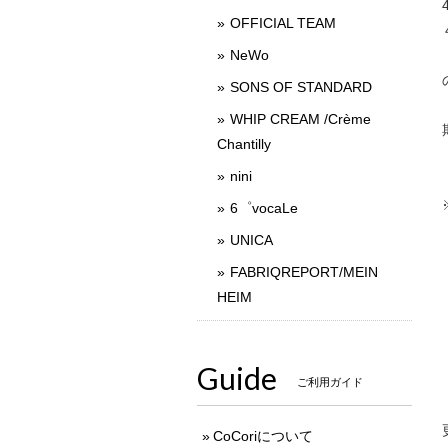
OFFICIAL TEAM
NeWo
SONS OF STANDARD
WHIP CREAM /Crème
Chantilly
nini
6゜vocaLe
UNICA
FABRIQREPORT/MEIN
HEIM
Guide
ご利用ガイド
CoCoriについて