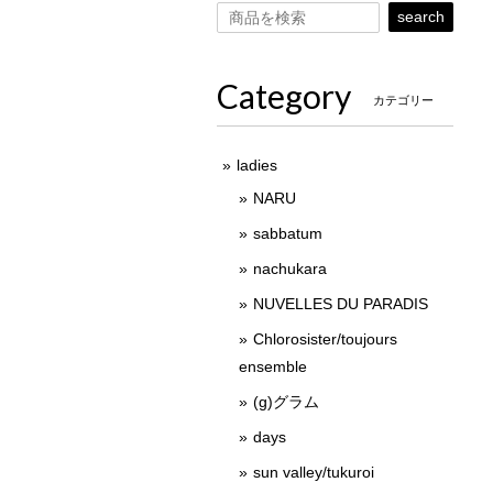
search
Category
カテゴリー
ladies
NARU
sabbatum
nachukara
NUVELLES DU PARADIS
Chlorosister/toujours
ensemble
(g)グラム
days
sun valley/tukuroi