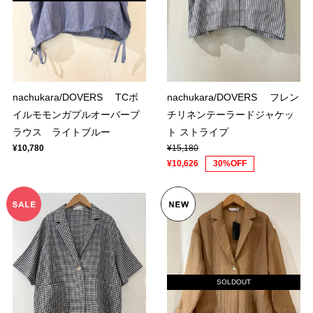
nachukara/DOVERS TCボ
nachukara/DOVERS フレン
イルモモンガプルオーバーブ
チリネンテーラードジャケッ
ラウス ライトブルー
ト ストライプ
¥10,780
¥15,180
¥10,626
30%OFF
SOLDOUT