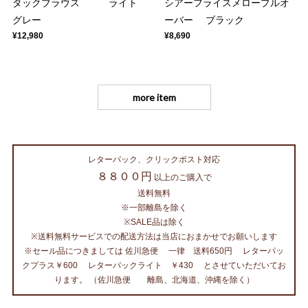
タックブラウス ライト
シアーフライスメロープルオ
グレー
ーバー ブラック
¥12,980
¥8,690
more item
レターパック、クリックポスト対応
８８００円
以上のご購入で
送料無料
※一部離島を除く
※SALE品は除く
※送料無料サービスでの配送方法は当店におまかせでお願いします
※セール品につきましては 佐川急便 一律 送料650円 レターパッ
クプラス￥600 レターパックライト ￥430 とさせていただいてお
ります。 （佐川急便 離島、北海道、沖縄を除く）