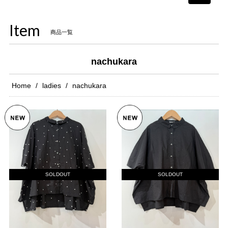
navigati
Item
商品一覧
nachukara
Home
ladies
nachukara
SOLDOUT
SOLDOUT