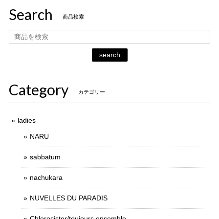
Search
商品検索
search
Category
カテゴリー
ladies
NARU
sabbatum
nachukara
NUVELLES DU PARADIS
Chlorosister/toujours ensemble