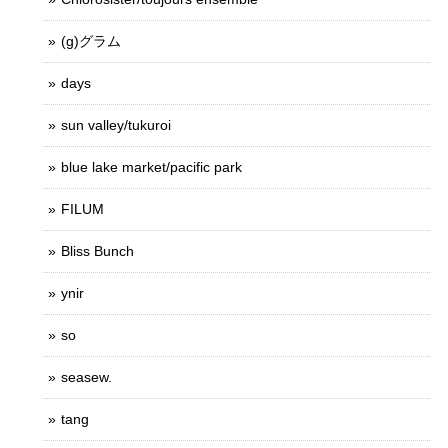
(g)グラム
days
sun valley/tukuroi
blue lake market/pacific park
FILUM
Bliss Bunch
ynir
so
seasew.
tang