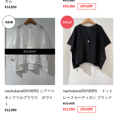
¥12,980
ガム
¥10,384
20%OFF
¥14,850
SOLDOUT
nachukara/DOVERS シアーリ
nachukara/DOVERS ドット
ネンフリルブラウス ホワイ
レースカーディガン ブラック
¥15,400
ト
¥11,550
25%OFF
¥12,980