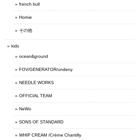
french bull
Homie
その他
kids
ocean&ground
FOV/GENERATOR/undeny.
NEEDLE WORKS
OFFICIAL TEAM
NeWo
SONS OF STANDARD
WHIP CREAM /Crème Chantilly