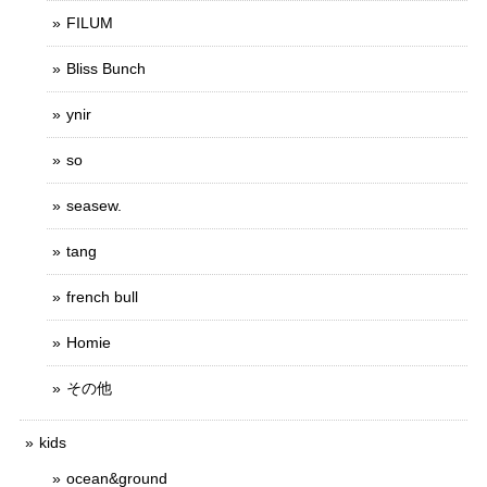
FILUM
Bliss Bunch
ynir
so
seasew.
tang
french bull
Homie
その他
kids
ocean&ground