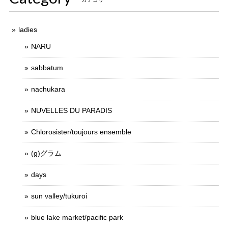
ladies
NARU
sabbatum
nachukara
NUVELLES DU PARADIS
Chlorosister/toujours ensemble
(g)グラム
days
sun valley/tukuroi
blue lake market/pacific park