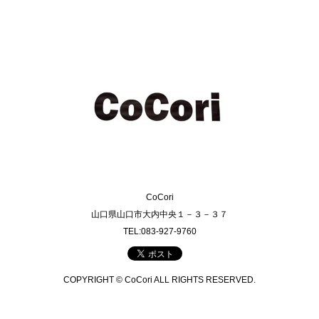
CoCori
山口県山口市大内中央１－３－３７
TEL:083-927-9760
COPYRIGHT © CoCori ALL RIGHTS RESERVED.