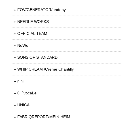
FOV/GENERATOR/undeny.
NEEDLE WORKS
OFFICIAL TEAM
NeWo
SONS OF STANDARD
WHIP CREAM /Crème Chantilly
nini
6゜vocaLe
UNICA
FABRIQREPORT/MEIN HEIM