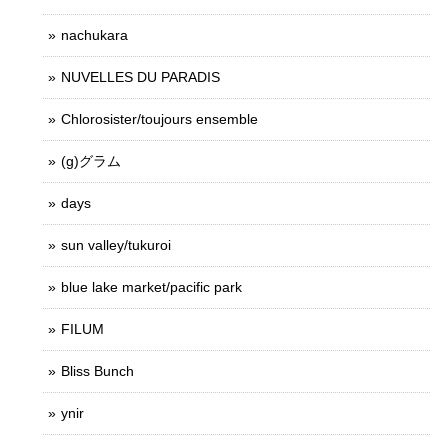
nachukara
NUVELLES DU PARADIS
Chlorosister/toujours ensemble
(g)グラム
days
sun valley/tukuroi
blue lake market/pacific park
FILUM
Bliss Bunch
ynir