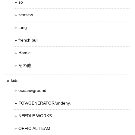
so
seasew.
tang
french bull
Homie
その他
kids
ocean&ground
FOV/GENERATOR/undeny.
NEEDLE WORKS
OFFICIAL TEAM