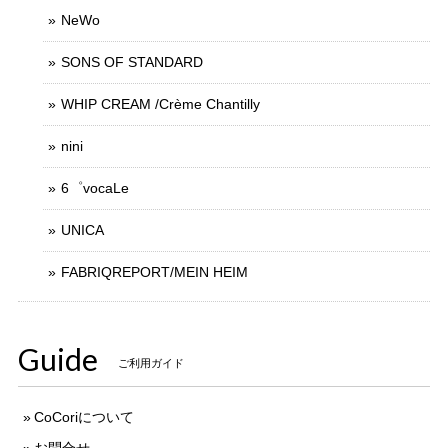
NeWo
SONS OF STANDARD
WHIP CREAM /Crème Chantilly
nini
6゜vocaLe
UNICA
FABRIQREPORT/MEIN HEIM
Guide
ご利用ガイド
CoCoriについて