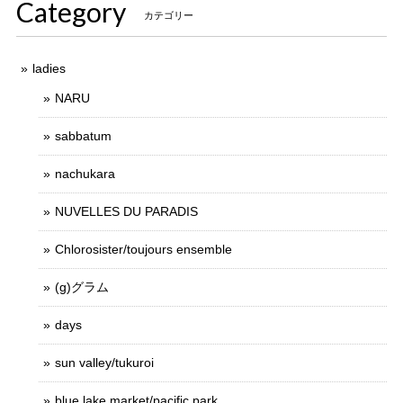
Category
カテゴリー
ladies
NARU
sabbatum
nachukara
NUVELLES DU PARADIS
Chlorosister/toujours ensemble
(g)グラム
days
sun valley/tukuroi
blue lake market/pacific park