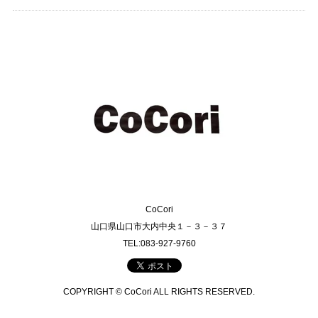
CoCori
山口県山口市大内中央１－３－３７
TEL:083-927-9760
COPYRIGHT © CoCori ALL RIGHTS RESERVED.