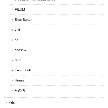
FILUM
Bliss Bunch
ynir
so
seasew.
tang
french bull
Homie
その他
kids