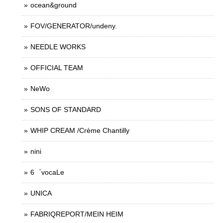
ocean&ground
FOV/GENERATOR/undeny.
NEEDLE WORKS
OFFICIAL TEAM
NeWo
SONS OF STANDARD
WHIP CREAM /Crème Chantilly
nini
6゜vocaLe
UNICA
FABRIQREPORT/MEIN HEIM