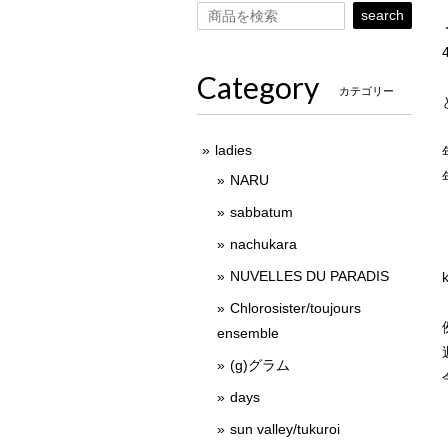
search
Category
カテゴリー
ladies
NARU
sabbatum
nachukara
NUVELLES DU PARADIS
Chlorosister/toujours
ensemble
(g)グラム
days
sun valley/tukuroi