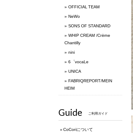
OFFICIAL TEAM
NeWo
SONS OF STANDARD
WHIP CREAM /Crème
Chantilly
nini
6゜vocaLe
UNICA
FABRIQREPORT/MEIN
HEIM
Guide
ご利用ガイド
CoCoriについて