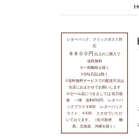
H
レターパック、クリックポスト対
応
８８００円
以上のご購入で
送料無料
※一部離島を除く
※SALE品は除く
※送料無料サービスでの配送方法は
当店におまかせでお願いします
※セール品につきましては 佐川急
便 一律 送料650円 レターパ
ックプラス￥600 レターパック
ライト ￥430 とさせていただ
いております。 （佐川急便 離
島、北海道、沖縄を除く）