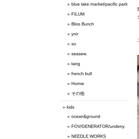
blue lake market/pacific park
FILUM
Bliss Bunch
ynir
so
seasew.
tang
french bull
Homie
その他
kids
ocean&ground
FOV/GENERATOR/undeny.
NEEDLE WORKS