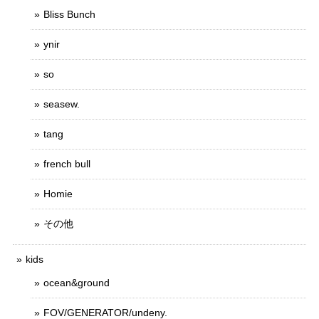
Bliss Bunch
ynir
so
seasew.
tang
french bull
Homie
その他
kids
ocean&ground
FOV/GENERATOR/undeny.