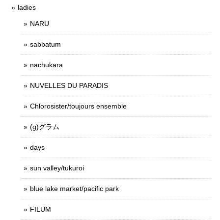
ladies
NARU
sabbatum
nachukara
NUVELLES DU PARADIS
Chlorosister/toujours ensemble
(g)グラム
days
sun valley/tukuroi
blue lake market/pacific park
FILUM