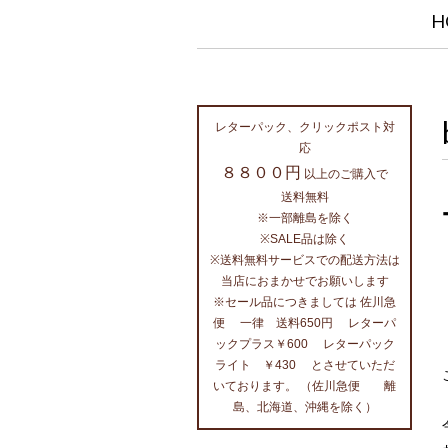
H
レターパック、クリックポスト対
応
８８００円
以上のご購入で
送料無料
※一部離島を除く
※SALE品は除く
※送料無料サービスでの配送方法は
当店におまかせでお願いします
※セール品につきましては 佐川急
便 一律 送料650円 レターパ
ックプラス￥600 レターパック
ライト ￥430 とさせていただ
いております。 （佐川急便 離
島、北海道、沖縄を除く）