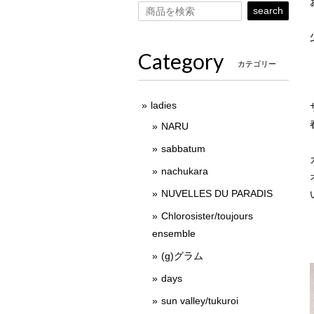
search
Category
カテゴリー
ladies
NARU
sabbatum
nachukara
NUVELLES DU PARADIS
Chlorosister/toujours
ensemble
(g)グラム
days
sun valley/tukuroi