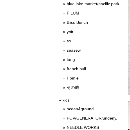
blue lake market/pacific park
FILUM
Bliss Bunch
ynir
so
seasew.
tang
french bull
Homie
その他
kids
ocean&ground
FOV/GENERATOR/undeny.
NEEDLE WORKS