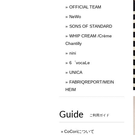
OFFICIAL TEAM
NeWo
SONS OF STANDARD
WHIP CREAM /Crème
Chantilly
nini
6゜vocaLe
UNICA
FABRIQREPORT/MEIN
HEIM
Guide
ご利用ガイド
CoCoriについて