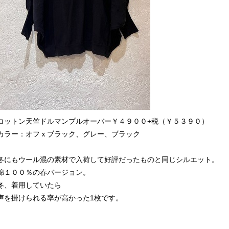
コットン天竺ドルマンプルオーバー￥４９００+税（￥５３９０）
カラー：オフｘブラック、グレー、ブラック
、
冬にもウール混の素材で入荷して好評だったものと同じシルエット。
綿１００％の春バージョン。
冬、着用していたら
声を掛けられる率が高かった1枚です。