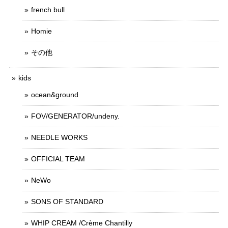
french bull
Homie
その他
kids
ocean&ground
FOV/GENERATOR/undeny.
NEEDLE WORKS
OFFICIAL TEAM
NeWo
SONS OF STANDARD
WHIP CREAM /Crème Chantilly