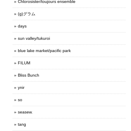
Chlorosister/toujours ensemble
(g)グラム
days
sun valley/tukuroi
blue lake market/pacific park
FILUM
Bliss Bunch
ynir
so
seasew.
tang