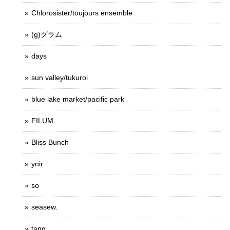
Chlorosister/toujours ensemble
(g)グラム
days
sun valley/tukuroi
blue lake market/pacific park
FILUM
Bliss Bunch
ynir
so
seasew.
tang