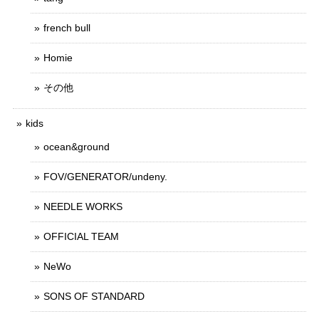
french bull
Homie
その他
kids
ocean&ground
FOV/GENERATOR/undeny.
NEEDLE WORKS
OFFICIAL TEAM
NeWo
SONS OF STANDARD