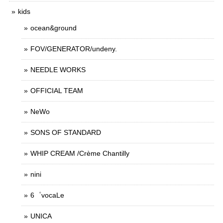
kids
ocean&ground
FOV/GENERATOR/undeny.
NEEDLE WORKS
OFFICIAL TEAM
NeWo
SONS OF STANDARD
WHIP CREAM /Crème Chantilly
nini
6゜vocaLe
UNICA