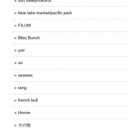
sun valley/tukuroi
blue lake market/pacific park
FILUM
Bliss Bunch
ynir
so
seasew.
tang
french bull
Homie
その他