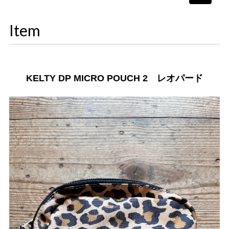
navigati
Item
KELTY DP MICRO POUCH 2 レオパード