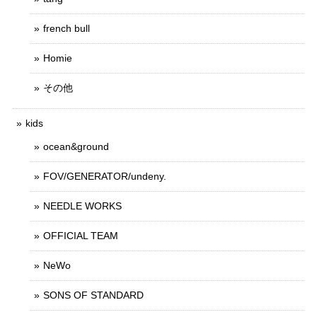
french bull
Homie
その他
kids
ocean&ground
FOV/GENERATOR/undeny.
NEEDLE WORKS
OFFICIAL TEAM
NeWo
SONS OF STANDARD