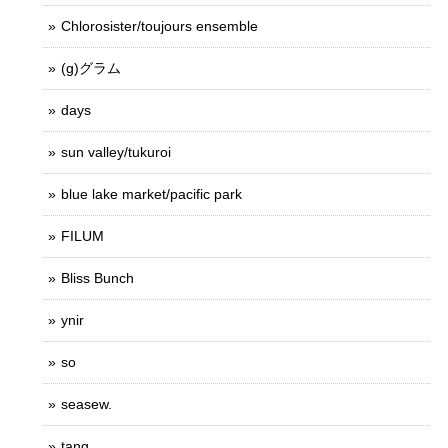
Chlorosister/toujours ensemble
(g)グラム
days
sun valley/tukuroi
blue lake market/pacific park
FILUM
Bliss Bunch
ynir
so
seasew.
tang