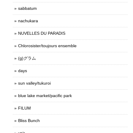
sabbatum
nachukara
NUVELLES DU PARADIS
Chlorosister/toujours ensemble
(g)グラム
days
sun valley/tukuroi
blue lake market/pacific park
FILUM
Bliss Bunch
ynir