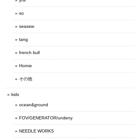
so
seasew.
tang
french bull
Homie
その他
kids
ocean&ground
FOV/GENERATOR/undeny.
NEEDLE WORKS