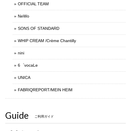
OFFICIAL TEAM
NeWo
SONS OF STANDARD
WHIP CREAM /Crème Chantilly
nini
6゜vocaLe
UNICA
FABRIQREPORT/MEIN HEIM
Guide
ご利用ガイド