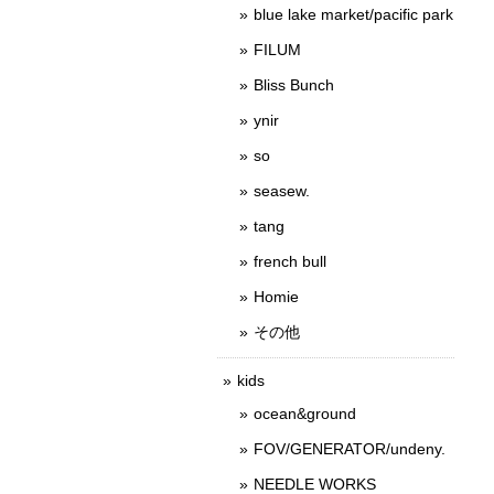
blue lake market/pacific park
FILUM
Bliss Bunch
ynir
so
seasew.
tang
french bull
Homie
その他
kids
ocean&ground
FOV/GENERATOR/undeny.
NEEDLE WORKS