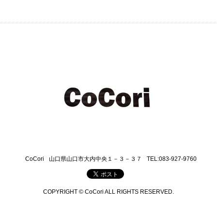
CoCori
山口県山口市大内中央１－３－３７
TEL:083-927-9760
COPYRIGHT © CoCori ALL RIGHTS RESERVED.