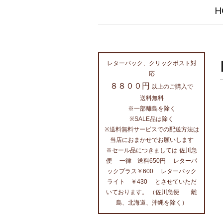
H
レターパック、クリックポスト対
応
８８００円
以上のご購入で
送料無料
※一部離島を除く
※SALE品は除く
※送料無料サービスでの配送方法は
当店におまかせでお願いします
※セール品につきましては 佐川急
便 一律 送料650円 レターパ
ックプラス￥600 レターパック
ライト ￥430 とさせていただ
いております。 （佐川急便 離
島、北海道、沖縄を除く）