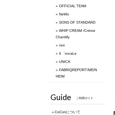
OFFICIAL TEAM
NeWo
SONS OF STANDARD
WHIP CREAM /Crème
Chantilly
nini
6゜vocaLe
UNICA
FABRIQREPORT/MEIN
HEIM
Guide
ご利用ガイド
CoCoriについて