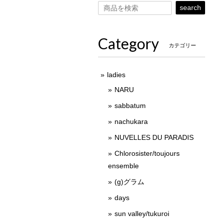
search
Category
カテゴリー
ladies
NARU
sabbatum
nachukara
NUVELLES DU PARADIS
Chlorosister/toujours
ensemble
(g)グラム
days
sun valley/tukuroi