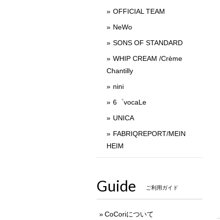
OFFICIAL TEAM
NeWo
SONS OF STANDARD
WHIP CREAM /Crème
Chantilly
nini
6゜vocaLe
UNICA
FABRIQREPORT/MEIN
HEIM
Guide
ご利用ガイド
CoCoriについて