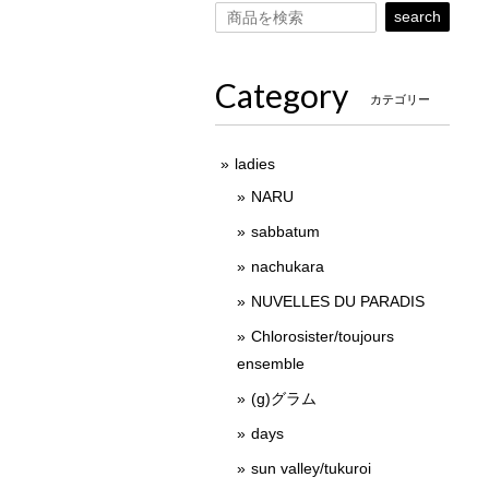
search
Category
カテゴリー
ladies
NARU
sabbatum
nachukara
NUVELLES DU PARADIS
Chlorosister/toujours
ensemble
(g)グラム
days
sun valley/tukuroi