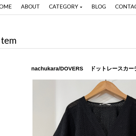
OME
ABOUT
CATEGORY
BLOG
CONTA
Item
nachukara/DOVERS ドットレースカ