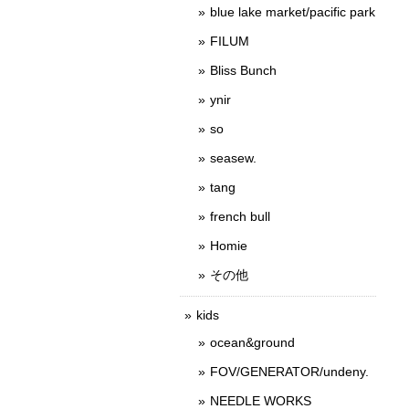
blue lake market/pacific park
FILUM
Bliss Bunch
ynir
so
seasew.
tang
french bull
Homie
その他
kids
ocean&ground
FOV/GENERATOR/undeny.
NEEDLE WORKS