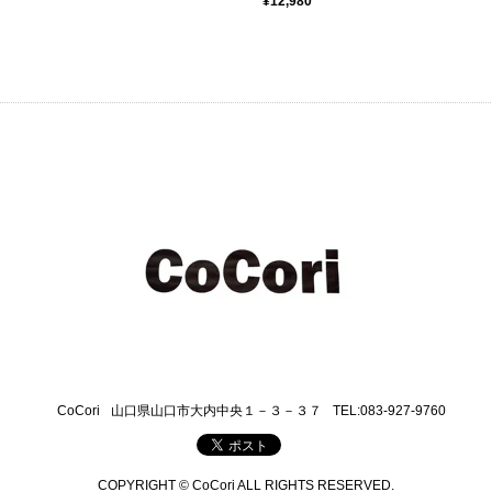
¥12,980
CoCori
山口県山口市大内中央１－３－３７
TEL:083-927-9760
COPYRIGHT © CoCori ALL RIGHTS RESERVED.