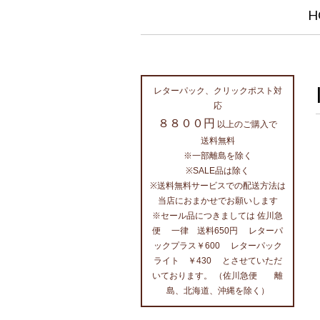
H
レターパック、クリックポスト対
応
８８００円
以上のご購入で
送料無料
※一部離島を除く
※SALE品は除く
※送料無料サービスでの配送方法は
当店におまかせでお願いします
※セール品につきましては 佐川急
便 一律 送料650円 レターパ
ックプラス￥600 レターパック
ライト ￥430 とさせていただ
いております。 （佐川急便 離
島、北海道、沖縄を除く）