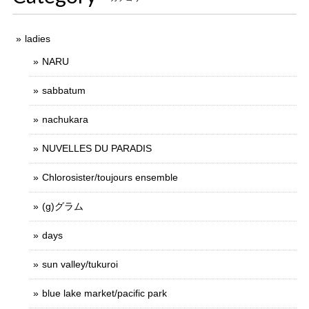
ladies
NARU
sabbatum
nachukara
NUVELLES DU PARADIS
Chlorosister/toujours ensemble
(g)グラム
days
sun valley/tukuroi
blue lake market/pacific park