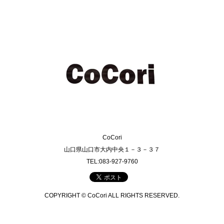
CoCori
山口県山口市大内中央１－３－３７
TEL:083-927-9760
COPYRIGHT © CoCori ALL RIGHTS RESERVED.