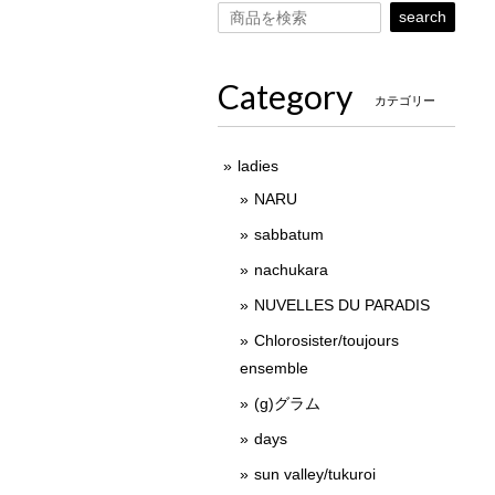
search
Category
カテゴリー
ladies
NARU
sabbatum
nachukara
NUVELLES DU PARADIS
Chlorosister/toujours
ensemble
(g)グラム
days
sun valley/tukuroi