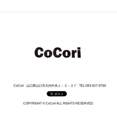
CoCori
山口県山口市大内中央１－３－３７
TEL:083-927-9760
COPYRIGHT © CoCori ALL RIGHTS RESERVED.