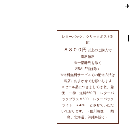
H
レターパック、クリックポスト対
応
８８００円
以上のご購入で
送料無料
※一部離島を除く
※SALE品は除く
※送料無料サービスでの配送方法は
当店におまかせでお願いします
※セール品につきましては 佐川急
便 一律 送料650円 レターパ
ックプラス￥600 レターパック
ライト ￥430 とさせていただ
いております。 （佐川急便 離
島、北海道、沖縄を除く）