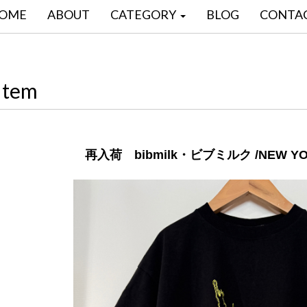
OME
ABOUT
CATEGORY
BLOG
CONTA
Item
再入荷 bibmilk・ビブミルク /NEW Y