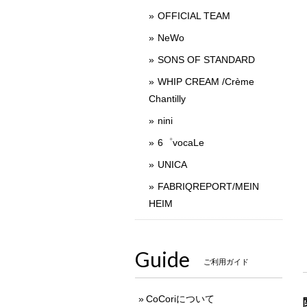
OFFICIAL TEAM
NeWo
SONS OF STANDARD
WHIP CREAM /Crème
Chantilly
nini
6゜vocaLe
UNICA
FABRIQREPORT/MEIN
HEIM
Guide
ご利用ガイド
CoCoriについて