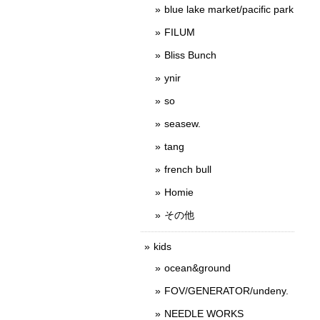
blue lake market/pacific park
FILUM
Bliss Bunch
ynir
so
seasew.
tang
french bull
Homie
その他
kids
ocean&ground
FOV/GENERATOR/undeny.
NEEDLE WORKS