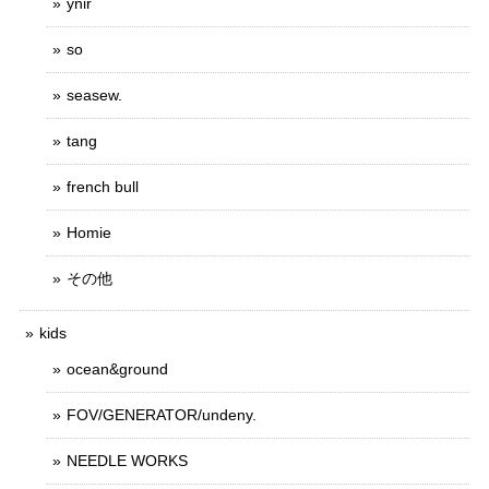
ynir
so
seasew.
tang
french bull
Homie
その他
kids
ocean&ground
FOV/GENERATOR/undeny.
NEEDLE WORKS