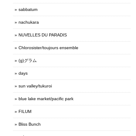
sabbatum
nachukara
NUVELLES DU PARADIS
Chlorosister/toujours ensemble
(g)グラム
days
sun valley/tukuroi
blue lake market/pacific park
FILUM
Bliss Bunch