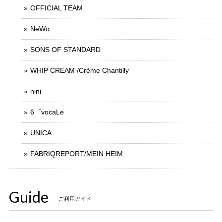
OFFICIAL TEAM
NeWo
SONS OF STANDARD
WHIP CREAM /Crème Chantilly
nini
6゜vocaLe
UNICA
FABRIQREPORT/MEIN HEIM
Guide
ご利用ガイド