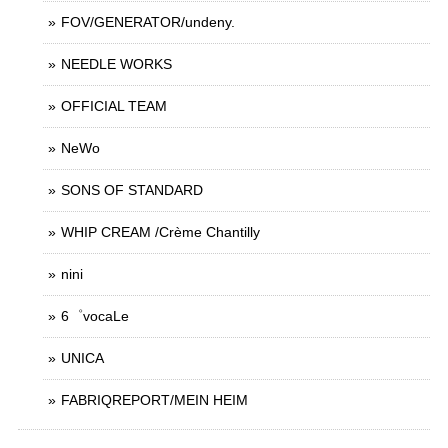
FOV/GENERATOR/undeny.
NEEDLE WORKS
OFFICIAL TEAM
NeWo
SONS OF STANDARD
WHIP CREAM /Crème Chantilly
nini
6゜vocaLe
UNICA
FABRIQREPORT/MEIN HEIM