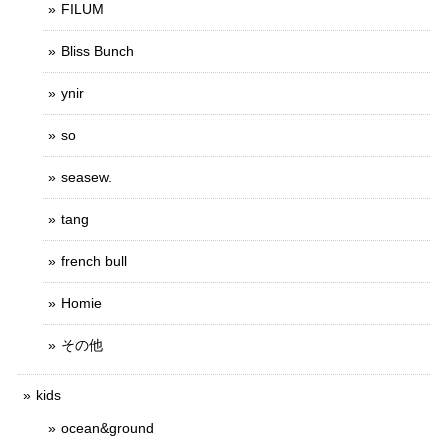
FILUM
Bliss Bunch
ynir
so
seasew.
tang
french bull
Homie
その他
kids
ocean&ground