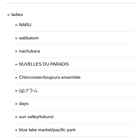
ladies
NARU
sabbatum
nachukara
NUVELLES DU PARADIS
Chlorosister/toujours ensemble
(g)グラム
days
sun valley/tukuroi
blue lake market/pacific park