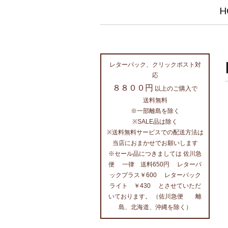
H
レターパック、クリックポスト対
応
８８００円
以上のご購入で
送料無料
※一部離島を除く
※SALE品は除く
※送料無料サービスでの配送方法は
当店におまかせでお願いします
※セール品につきましては 佐川急
便 一律 送料650円 レターパ
ックプラス￥600 レターパック
ライト ￥430 とさせていただ
いております。 （佐川急便 離
島、北海道、沖縄を除く）