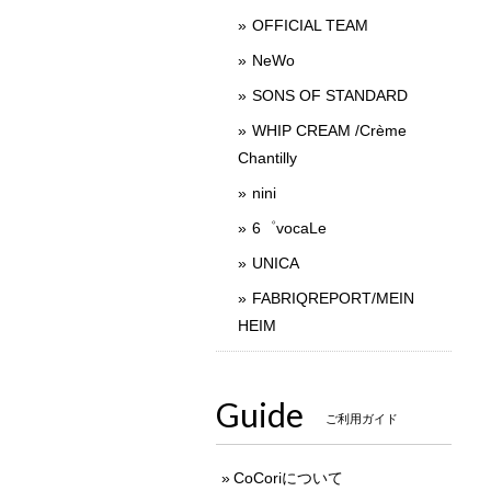
OFFICIAL TEAM
NeWo
SONS OF STANDARD
WHIP CREAM /Crème
Chantilly
nini
6゜vocaLe
UNICA
FABRIQREPORT/MEIN
HEIM
Guide
ご利用ガイド
CoCoriについて