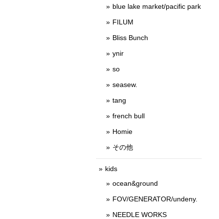
blue lake market/pacific park
FILUM
Bliss Bunch
ynir
so
seasew.
tang
french bull
Homie
その他
kids
ocean&ground
FOV/GENERATOR/undeny.
NEEDLE WORKS