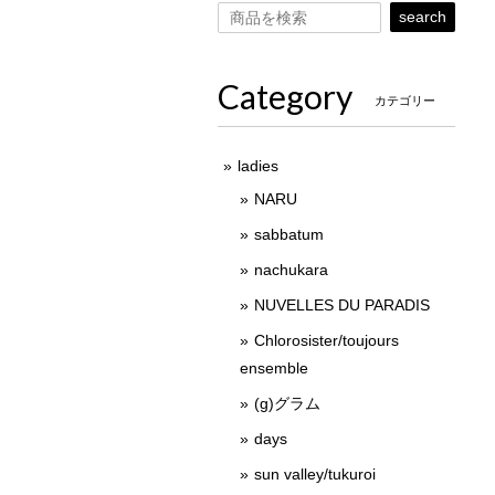
search
Category
カテゴリー
ladies
NARU
sabbatum
nachukara
NUVELLES DU PARADIS
Chlorosister/toujours
ensemble
(g)グラム
days
sun valley/tukuroi