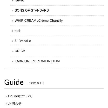
NeWo
SONS OF STANDARD
WHIP CREAM /Crème Chantilly
nini
6゜vocaLe
UNICA
FABRIQREPORT/MEIN HEIM
Guide
ご利用ガイド
CoCoriについて
お問合せ