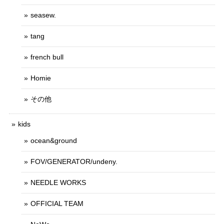
seasew.
tang
french bull
Homie
その他
kids
ocean&ground
FOV/GENERATOR/undeny.
NEEDLE WORKS
OFFICIAL TEAM