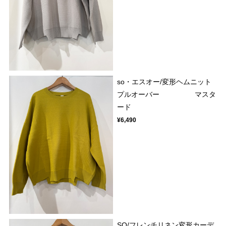
so・エスオー/変形ヘムニット
プルオーバー マスタ
ード
¥6,490
SO/フレンチリネン変形カーデ