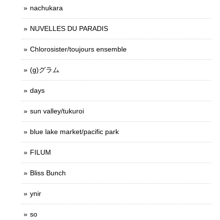
nachukara
NUVELLES DU PARADIS
Chlorosister/toujours ensemble
(g)グラム
days
sun valley/tukuroi
blue lake market/pacific park
FILUM
Bliss Bunch
ynir
so