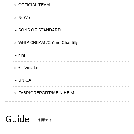
OFFICIAL TEAM
NeWo
SONS OF STANDARD
WHIP CREAM /Crème Chantilly
nini
6゜vocaLe
UNICA
FABRIQREPORT/MEIN HEIM
Guide
ご利用ガイド