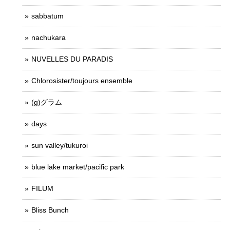
sabbatum
nachukara
NUVELLES DU PARADIS
Chlorosister/toujours ensemble
(g)グラム
days
sun valley/tukuroi
blue lake market/pacific park
FILUM
Bliss Bunch