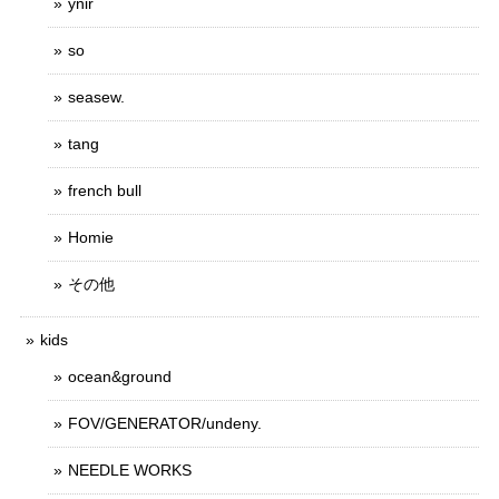
ynir
so
seasew.
tang
french bull
Homie
その他
kids
ocean&ground
FOV/GENERATOR/undeny.
NEEDLE WORKS