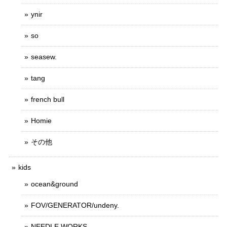
ynir
so
seasew.
tang
french bull
Homie
その他
kids
ocean&ground
FOV/GENERATOR/undeny.
NEEDLE WORKS