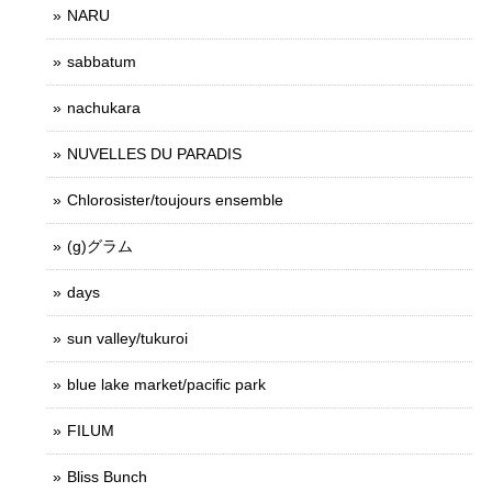
NARU
sabbatum
nachukara
NUVELLES DU PARADIS
Chlorosister/toujours ensemble
(g)グラム
days
sun valley/tukuroi
blue lake market/pacific park
FILUM
Bliss Bunch