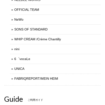
OFFICIAL TEAM
NeWo
SONS OF STANDARD
WHIP CREAM /Crème Chantilly
nini
6゜vocaLe
UNICA
FABRIQREPORT/MEIN HEIM
Guide
ご利用ガイド