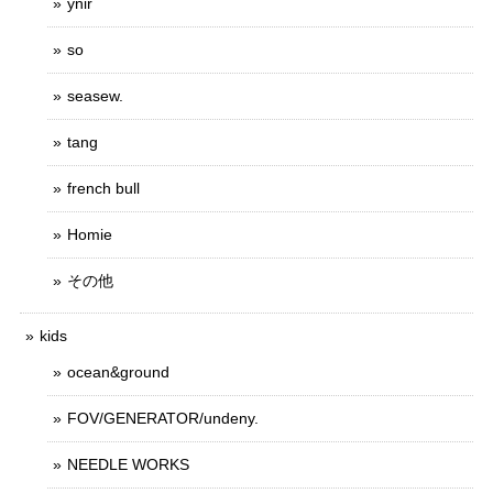
ynir
so
seasew.
tang
french bull
Homie
その他
kids
ocean&ground
FOV/GENERATOR/undeny.
NEEDLE WORKS