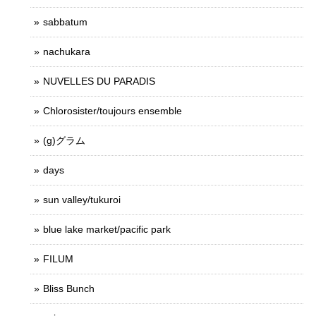
sabbatum
nachukara
NUVELLES DU PARADIS
Chlorosister/toujours ensemble
(g)グラム
days
sun valley/tukuroi
blue lake market/pacific park
FILUM
Bliss Bunch