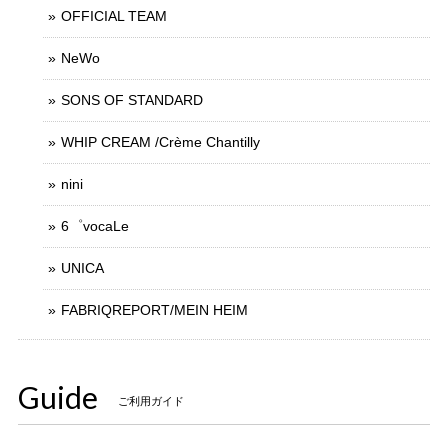
OFFICIAL TEAM
NeWo
SONS OF STANDARD
WHIP CREAM /Crème Chantilly
nini
6゜vocaLe
UNICA
FABRIQREPORT/MEIN HEIM
Guide
ご利用ガイド