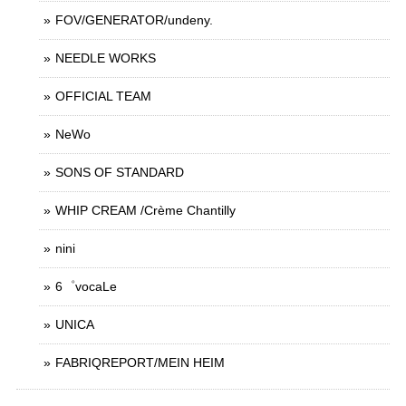
FOV/GENERATOR/undeny.
NEEDLE WORKS
OFFICIAL TEAM
NeWo
SONS OF STANDARD
WHIP CREAM /Crème Chantilly
nini
6゜vocaLe
UNICA
FABRIQREPORT/MEIN HEIM