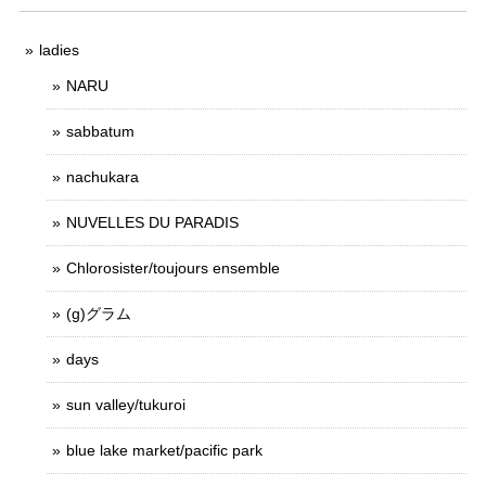
ladies
NARU
sabbatum
nachukara
NUVELLES DU PARADIS
Chlorosister/toujours ensemble
(g)グラム
days
sun valley/tukuroi
blue lake market/pacific park