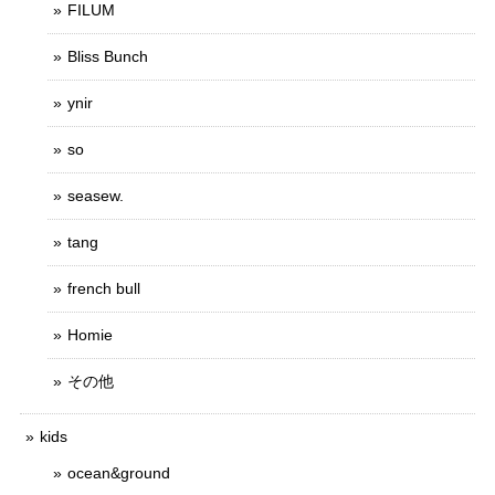
FILUM
Bliss Bunch
ynir
so
seasew.
tang
french bull
Homie
その他
kids
ocean&ground