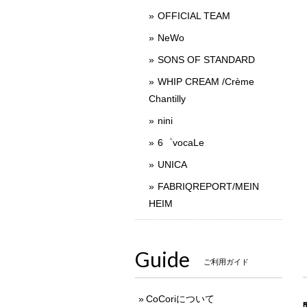
OFFICIAL TEAM
NeWo
SONS OF STANDARD
WHIP CREAM /Crème
Chantilly
nini
6゜vocaLe
UNICA
FABRIQREPORT/MEIN
HEIM
Guide
ご利用ガイド
CoCoriについて