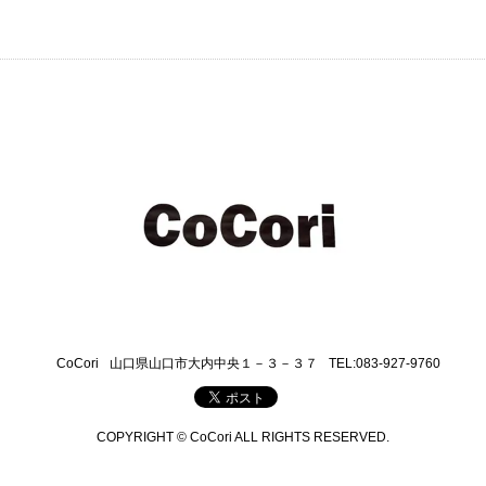
CoCori
山口県山口市大内中央１－３－３７
TEL:083-927-9760
COPYRIGHT © CoCori ALL RIGHTS RESERVED.