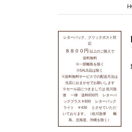
H
レターパック、クリックポスト対
応
８８００円
以上のご購入で
送料無料
※一部離島を除く
※SALE品は除く
※送料無料サービスでの配送方法は
当店におまかせでお願いします
※セール品につきましては 佐川急
便 一律 送料650円 レターパ
ックプラス￥600 レターパック
ライト ￥430 とさせていただ
いております。 （佐川急便 離
島、北海道、沖縄を除く）