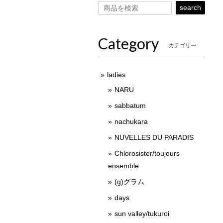
search
Category
カテゴリー
ladies
NARU
sabbatum
nachukara
NUVELLES DU PARADIS
Chlorosister/toujours
ensemble
(g)グラム
days
sun valley/tukuroi