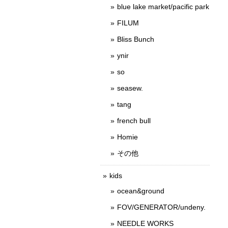
blue lake market/pacific park
FILUM
Bliss Bunch
ynir
so
seasew.
tang
french bull
Homie
その他
kids
ocean&ground
FOV/GENERATOR/undeny.
NEEDLE WORKS